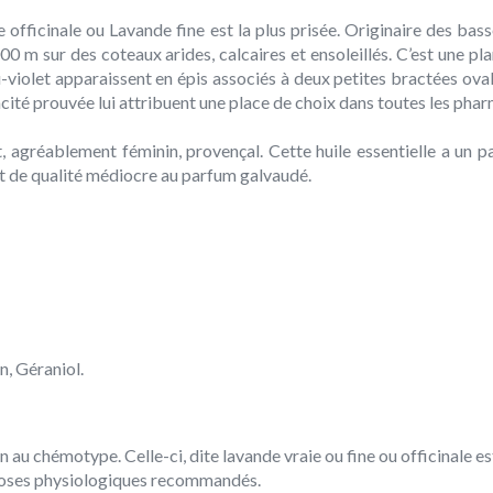
 officinale ou Lavande fine est la plus prisée. Originaire des b
0 m sur des coteaux arides, calcaires et ensoleillés. C’est une pla
leu-violet apparaissent en épis associés à deux petites bractées ova
acité prouvée lui attribuent une place de choix dans toutes les phar
t, agréablement féminin, provençal. Cette huile essentielle a un p
nt de qualité médiocre au parfum galvaudé.
n, Géraniol.
 au chémotype. Celle-ci, dite lavande vraie ou fine ou officinale es
 doses physiologiques recommandés.