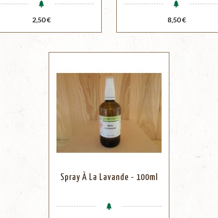
Prix
Prix
2,50 €
8,50 €
Spray À La Lavande - 100ml