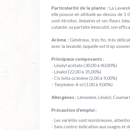
Particularité de la plante :
La Lavande
elle pousse en altitude au-dessus de 1 00
sont étroites, linéaires et ses fleurs b
cutanée, sa parfaite innocuité, son effic
Arôme :
Généreux, très fin, très délica
avec la lavande, laquelle est trop souve
Principaux composants :
- Linalyl acétate (30,00 à 40,00%)
- Linalol (22,00 à 35,00%)
- Cis béta ocimène (2,00 à 9,00%)
- Terpinène-4-ol (1,00 à 9,00%)
Allergènes :
Limonène, Linalol, Coumari
Précaution d’emploi :
- Les variétés sont nombreuses, attention
- Sans contre-indication aux usages et