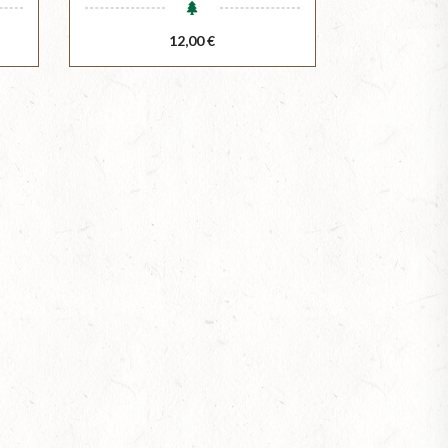
Prix
12,00 €