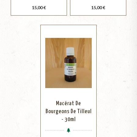
Prix
Prix
15,00 €
15,00 €
Macérat De
Bourgeons De Tilleul
- 30ml