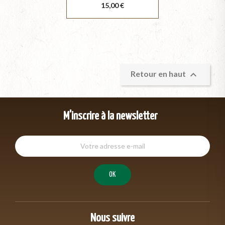
Prix
15,00 €

Retour en haut
M'inscrire à la newsletter
Nous suivre