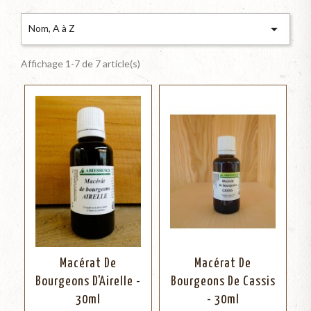

Nom, A à Z
Affichage 1-7 de 7 article(s)
Macérat De
Macérat De
Bourgeons D'Airelle -
Bourgeons De Cassis
30ml
- 30ml