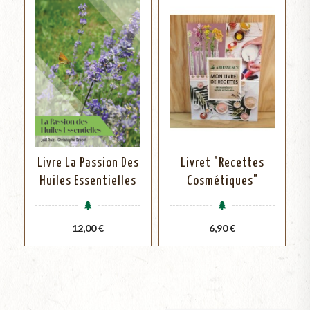
Livre La Passion Des
Livret "Recettes
Huiles Essentielles
Cosmétiques"
Prix
Prix
12,00 €
6,90 €