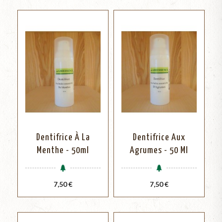
Dentifrice À La
Dentifrice Aux
Menthe - 50ml
Agrumes - 50 Ml
Prix
Prix
7,50 €
7,50 €