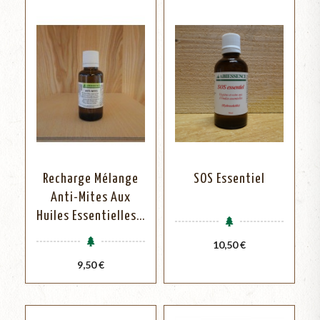
Recharge Mélange
SOS Essentiel
Anti-Mites Aux
Huiles Essentielles...
Prix
10,50 €
Prix
9,50 €