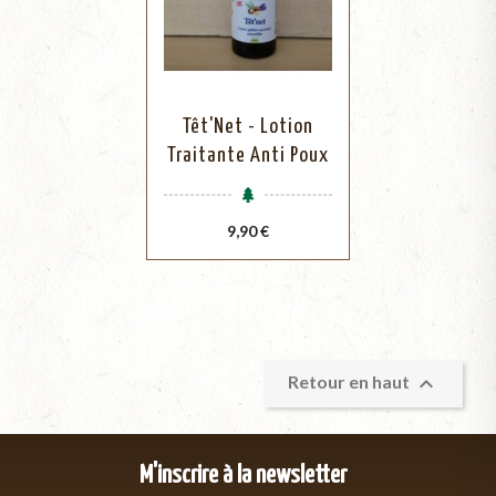
Têt'Net - Lotion
Traitante Anti Poux
Prix
9,90 €

Retour en haut
M'inscrire à la newsletter