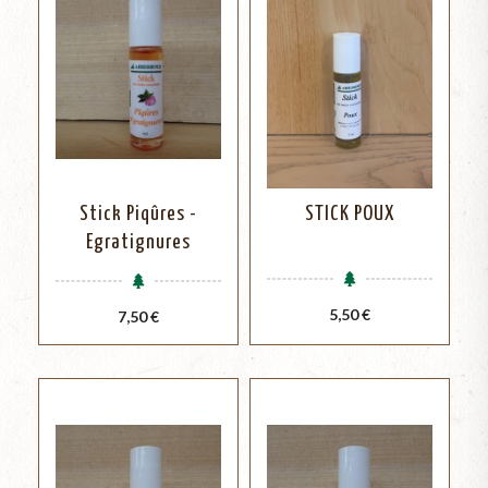
Stick Piqûres -
STICK POUX
Egratignures
Prix
5,50 €
Prix
7,50 €