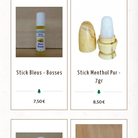
Stick Bleus - Bosses
Stick Menthol Pur -
7gr
Prix
7,50 €
Prix
8,50 €