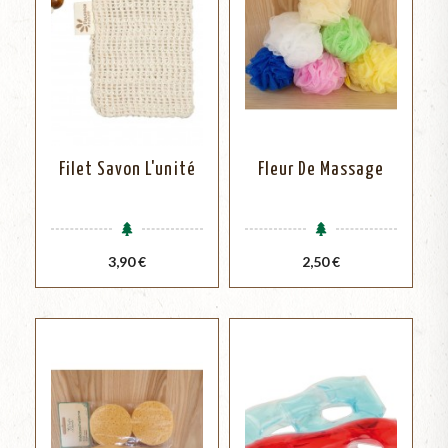
Filet Savon L'unité
Fleur De Massage
Prix
Prix
3,90 €
2,50 €