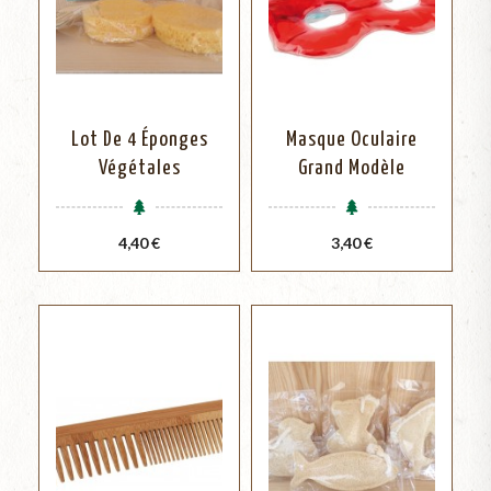
Lot De 4 Éponges
Masque Oculaire
Végétales
Grand Modèle
Prix
Prix
4,40 €
3,40 €