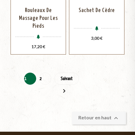
Rouleaux De
Sachet De Cèdre
Massage Pour Les
Pieds
Prix
3,00 €
Prix
17,20 €
1
2
Suivant


Retour en haut