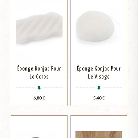
Éponge Konjac Pour
Éponge Konjac Pour
Le Corps
Le Visage
Prix
Prix
6,80 €
5,40 €