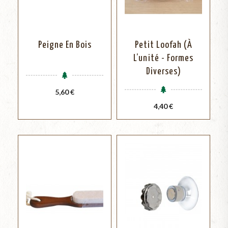
Peigne En Bois
Petit Loofah (à
L’unité - Formes
Diverses)
Prix
5,60 €
Prix
4,40 €