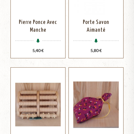
Pierre Ponce Avec
Porte Savon
Manche
Aimanté
Prix
Prix
5,40 €
5,80 €