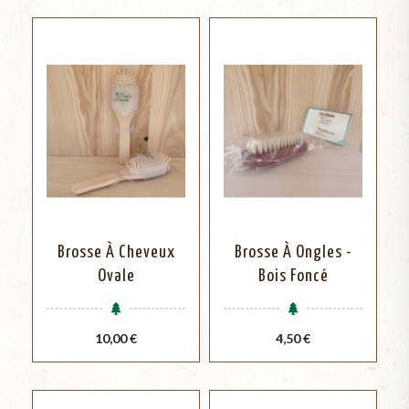
Brosse À Cheveux
Brosse À Ongles -
Ovale
Bois Foncé
Prix
Prix
10,00 €
4,50 €