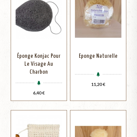
Éponge Konjac Pour
Eponge Naturelle
Le Visage Au
Charbon
Prix
11,20 €
Prix
6,40 €