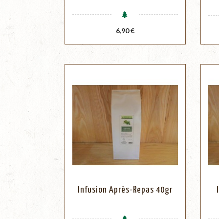
Prix
6,90 €
Infusion Après-Repas 40gr