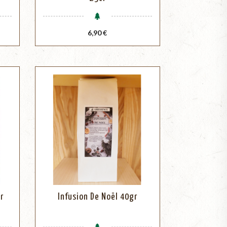
Prix
6,90 €
r
Infusion De Noël 40gr