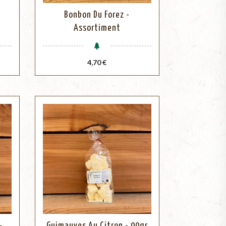
Bonbon Du Forez -
Assortiment
Prix
4,70 €
-
Guimauves Au Citron - 90gr