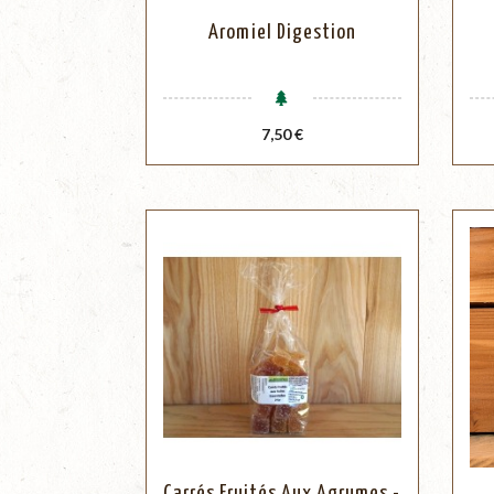
Aromiel Digestion
Prix
7,50 €
Carrés Fruités Aux Agrumes -