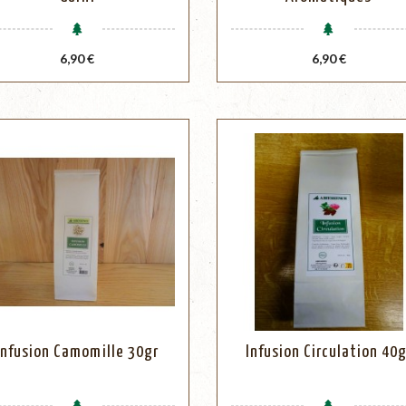
Prix
Prix
6,90 €
6,90 €
Infusion Camomille 30gr
Infusion Circulation 40g