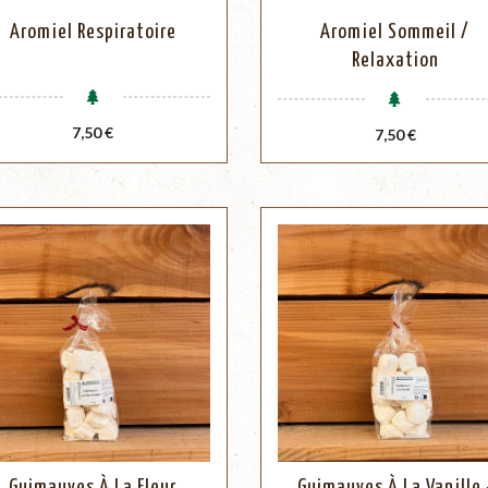
Aromiel Respiratoire
Aromiel Sommeil /
Relaxation
Prix
7,50 €
Prix
7,50 €
Guimauves À La Fleur
Guimauves À La Vanille 