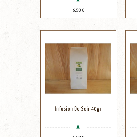
Prix
6,50 €
Infusion Du Soir 40gr
Prix