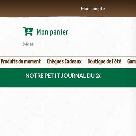
Mon compte
Mon panier
(vide)
Produits du moment
Chèques Cadeaux
Boutique de l'été
Gam
OTRE PETIT JOURNAL DU 2ème TRIMESTRE 2026 EST DÈ