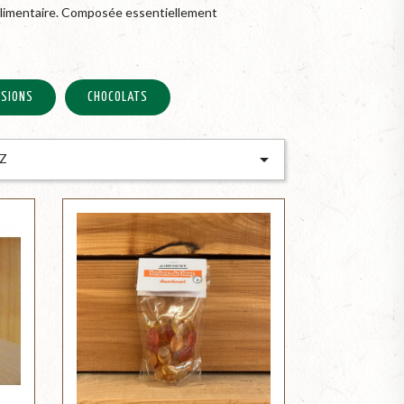
 alimentaire. Composée essentiellement
USIONS
CHOCOLATS

 Z