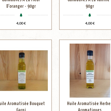
D'oranger - 90gr
90gr
Prix
Prix
4,00 €
4,00 €
uile Aromatisée Bouquet
Huile Aromatisée Herbe
Garni
Aromatiques