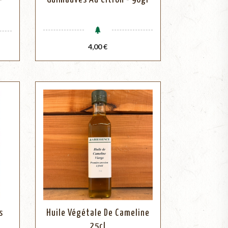
Prix
4,00 €
s
Huile Végétale De Cameline
25cl