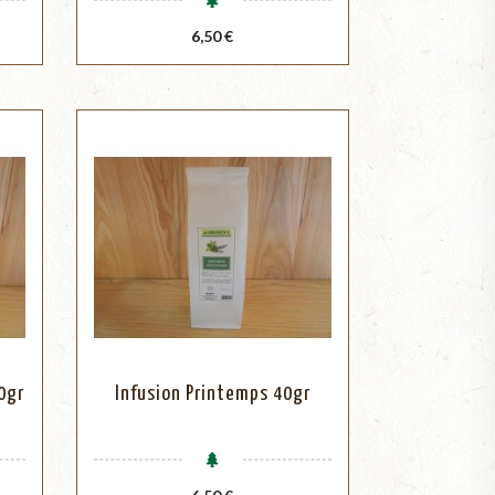
Prix
6,50 €
0gr
Infusion Printemps 40gr
Prix