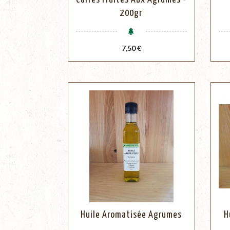
200gr
Prix
7,50 €
Huile Aromatisée Agrumes
H