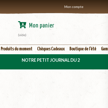
Mon compte
Mon panier
(vide)
Produits du moment
Chèques Cadeaux
Boutique de l'été
Gam
NOTRE PETIT JOURNAL DU 2ème TRIMESTRE 2026 ES