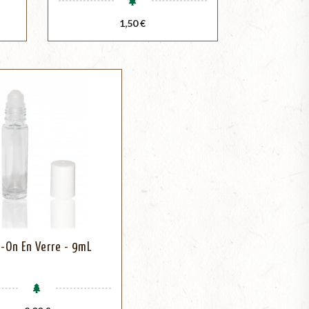
Prix
1,50 €
l-On En Verre - 9mL