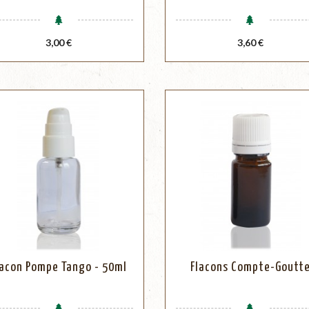
Prix
Prix
3,00 €
3,60 €
lacon Pompe Tango - 50ml
Flacons Compte-Goutt