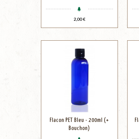
Prix
2,00 €
Flacon PET Bleu - 200ml (+
F
Bouchon)