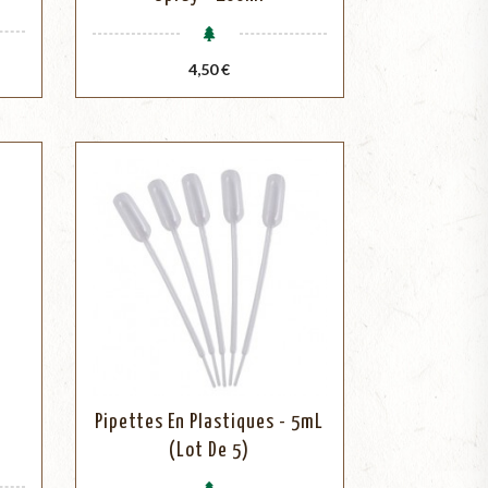
Prix
4,50 €
e
Pipettes En Plastiques - 5mL
(lot De 5)