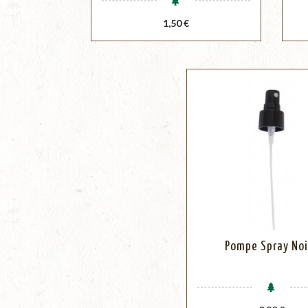
Prix
1,50 €
Pompe Spray Noi