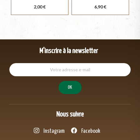
Prix
Prix
2,00 €
6,90 €
M'inscrire à la newsletter
Nous suivre
Instagram
Facebook