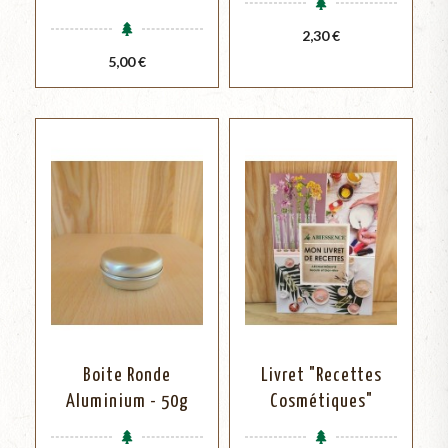
Prix
2,30 €
Prix
5,00 €
Boite Ronde
Livret "Recettes
Aluminium - 50g
Cosmétiques"