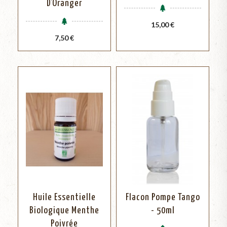
D’Oranger
Prix
15,00 €
Prix
7,50 €
Huile Essentielle
Flacon Pompe Tango
Biologique Menthe
- 50ml
Poivrée