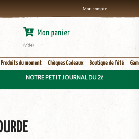
Mon compte
Mon panier
(vide)
Produits du moment
Chèques Cadeaux
Boutique de l'été
Gam
NOTRE PETIT JOURNAL DU 2ème TRIMESTRE 2026 EST 
LOURDE