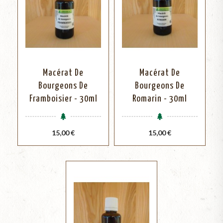
Macérat De
Macérat De
Bourgeons De
Bourgeons De
Framboisier - 30ml
Romarin - 30ml
Prix
Prix
15,00 €
15,00 €