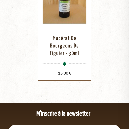
Macérat De
Bourgeons De
Figuier - 30ml
Prix
15,00 €
M'inscrire à la newsletter