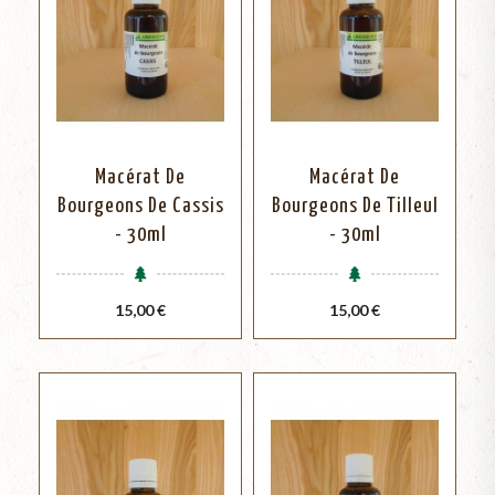
Macérat De
Macérat De
Bourgeons De Cassis
Bourgeons De Tilleul
- 30ml
- 30ml
Prix
Prix
15,00 €
15,00 €