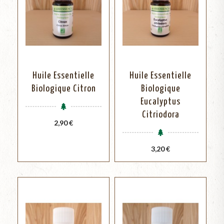
Huile Essentielle
Huile Essentielle
Biologique Citron
Biologique
Eucalyptus
Citriodora
Prix
2,90 €
Prix
3,20 €