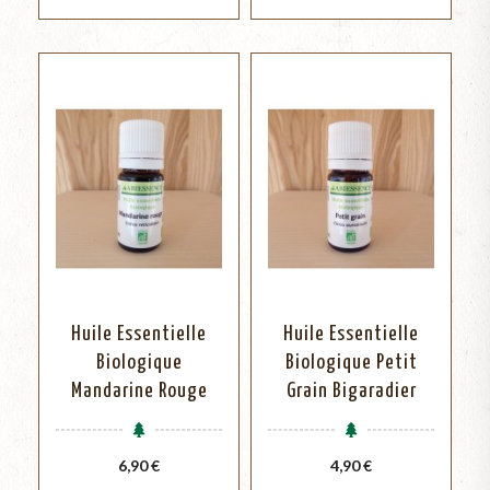
Huile Essentielle
Huile Essentielle
Biologique
Biologique Petit
Mandarine Rouge
Grain Bigaradier
Prix
Prix
6,90 €
4,90 €