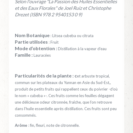
Selon l'ouvrage "La Passion des Huiles Essentielles
et des Eaux Florales" de Joel Ruiz et Christophe
Drezet (ISBN 978 2 9540153 0 9)
Nom Botanique
: Litsea cubeba ou citrata
Partie utilisées
: Fruit
Mode d’obtention :
Distillation à la vapeur d’eau
Famille :
Lauracées
Particularités de la plante : c
et arbuste tropical,
commun sur les plateaux du Yunnan en Asie du Sud-Est,,
produit de petits fruits qui rappellent ceux du poivrier -d’où
le nom « cubeba »-. Ces fruits comme les feuilles dégagent
une délicieuse odeur citronnée, fraîche, que l’on retrouve
dans l’huile essentielle après distillation. Ces fruits sont peu
consommés.
Arôme
: fin, fleuri, note de citronnelle.