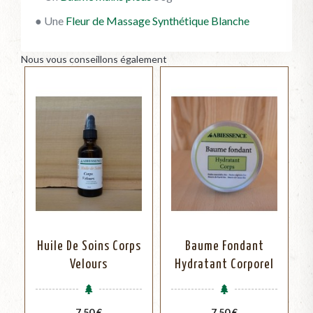
● Une
Fleur de Massage Synthétique Blanche
Nous vous conseillons également
Huile De Soins Corps
Baume Fondant
Velours
Hydratant Corporel
Prix
Prix
7,50 €
7,50 €