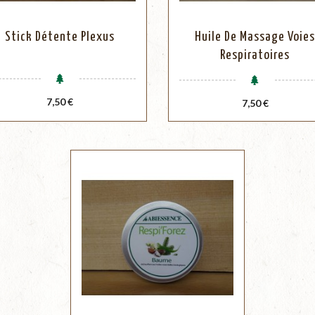
Stick Détente Plexus
Huile De Massage Voie
Respiratoires
Prix
7,50 €
Prix
7,50 €