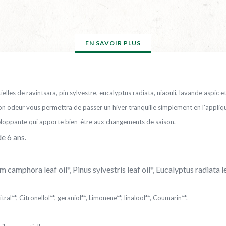
EN SAVOIR PLUS
tielles de ravintsara, pin sylvestre, eucalyptus radiata, niaouli, lavande aspic et
n odeur vous permettra de passer un hiver tranquille simplement en l'appliqu
nveloppante qui apporte bien-être aux changements de saison.
de 6 ans.
mphora leaf oil*, Pinus sylvestris leaf oil*, Eucalyptus radiata lea
itral**, Citronellol**, geraniol**, Limonene**, linalool**, Coumarin**.