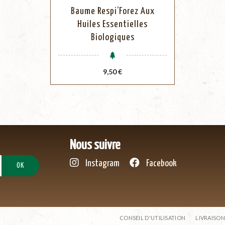
Baume Respi’Forez Aux
Huiles Essentielles
Biologiques
Prix
9,50 €
Nous suivre
Instagram
Facebook
CONSEIL D'UTILISATION
LIVRAISON