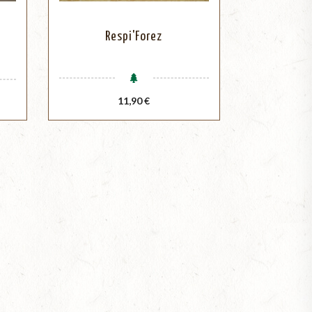
s
Respi'Forez
Prix
11,90 €