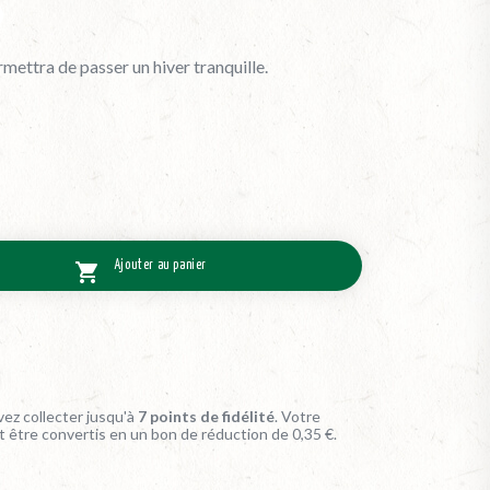
rmettra de passer un hiver tranquille.
Ajouter au panier

ez collecter jusqu'à
7
points de fidélité
. Votre
t être convertis en un bon de réduction de
0,35 €
.