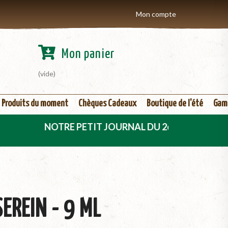
Mon compte
Mon panier
(vide)
Produits du moment
Chèques Cadeaux
Boutique de l'été
Gam
NOTRE PETIT JOURNAL DU 2ème TRIMESTRE 2026 EST 
SEREIN - 9 ML