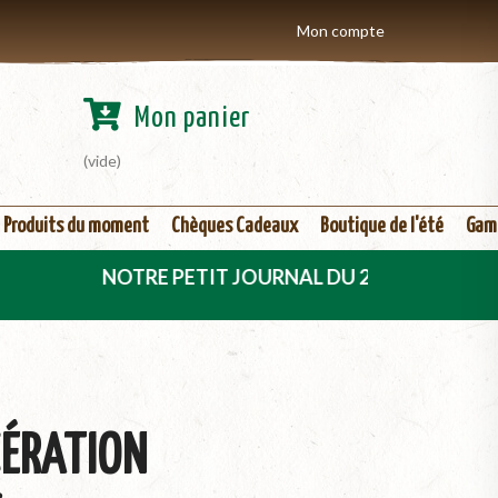
Mon compte
Mon panier
(vide)
Produits du moment
Chèques Cadeaux
Boutique de l'été
Gam
NOTRE PETIT JOURNAL DU 2ème TRIMESTRE 2026 EST 
CÉRATION