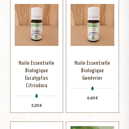
Huile Essentielle
Huile Essentielle
Biologique
Biologique
Eucalyptus
Genévrier
Citriodora
Prix
6,60 €
Prix
3,20 €