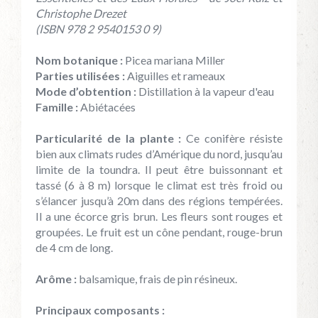
Christophe Drezet
(ISBN 978 2 9540153 0 9)
Nom botanique :
Picea mariana Miller
Parties utilisées :
Aiguilles et rameaux
Mode d’obtention :
Distillation à la vapeur d'eau
Famille :
Abiétacées
Particularité de la plante :
Ce conifère résiste
bien aux climats rudes d’Amérique du nord, jusqu’au
limite de la toundra. Il peut être buissonnant et
tassé (6 à 8 m) lorsque le climat est très froid ou
s’élancer jusqu’à 20m dans des régions tempérées.
Il a une écorce gris brun. Les fleurs sont rouges et
groupées. Le fruit est un cône pendant, rouge-brun
de 4 cm de long.
Arôme :
balsamique, frais de pin résineux.
Principaux composants :