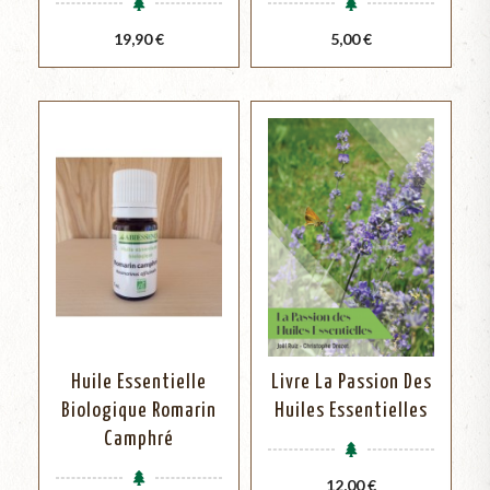
Prix
Prix
19,90 €
5,00 €
Huile Essentielle
Livre La Passion Des
Biologique Romarin
Huiles Essentielles
Camphré
Prix
12,00 €