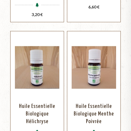
Prix
6,60 €
Prix
3,20 €
Huile Essentielle
Huile Essentielle
Biologique
Biologique Menthe
Hélichryse
Poivrée