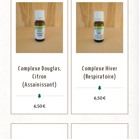
Complexe Douglas,
Complexe Hiver
Citron
(Respiratoire)
(Assainissant)
Prix
6,50 €
Prix
6,50 €