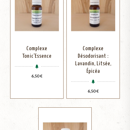
Complexe
Complexe
Tonic'Essence
Désodorisant :
Lavandin, Litsée,
Épicéa
Prix
6,50 €
Prix
6,50 €