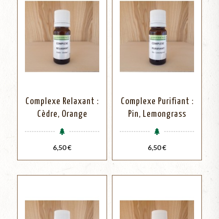
Complexe Relaxant :
Complexe Purifiant :
Cèdre, Orange
Pin, Lemongrass
Prix
Prix
6,50 €
6,50 €