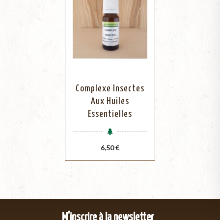
Complexe Insectes
Aux Huiles
Essentielles
Prix
6,50 €
M'inscrire à la newsletter