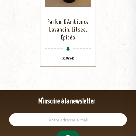
Parfum D'Ambiance
Lavandin, Litsée,
Épicéa
Prix
8,90 €
M'inscrire à la newsletter