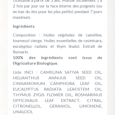
Utilisable à partir de 3 ans. Masser localement 1 à
2 fois par jour sur la face interne des poignets (ou
en bas du dos pour les plus petits) pendant 7 jours
maximum.
Ingrédients
Composition : Huiles végétales de caméline,
tournesol vierge. Huiles essentielles de ravintsara,
eucalyptus radiata et thym linalol. Extrait de
Romarin.
100% des ingrédients sont issus de
l’Agriculture Biologique.
Liste INCI : CAMELINA SATIVA SEED OIL,
HELIANTHUS ANNUUS SEED OIL,
CINNAMOMUM CAMPHORA LEAF OIL,
EUCALYPTUS RADIATA LEAF/STEM OIL,
THYMUS ZYGIS FLOWER OIL, ROSMARINUS
OFFICINALIS LEAF EXTRACT, CITRAL,
CITRONELLOL, GERANIOL, LIMONENE,
LINALOOL