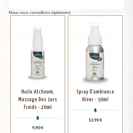
Nous vous conseillons également
Huile Atchoum,
Spray D'ambiance
Massage Des 1ers
Hiver - 50ml
Froids - 20ml
Prix
12,90 €
Prix
9,90 €