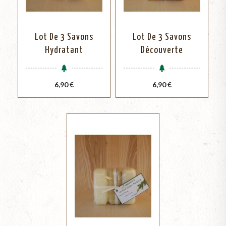
Lot De 3 Savons
Lot De 3 Savons
Hydratant
Découverte
Prix
Prix
6,90 €
6,90 €