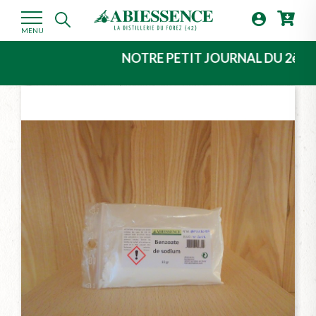

MENU
NOTRE PETIT JOURNAL DU 2ème TRIMEST