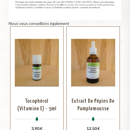
Nous vous conseillons également
Tocophérol
Extrait De Pépins De
(Vitamine E) - 5ml
Pamplemousse
Prix
Prix
3,90 €
12,50 €