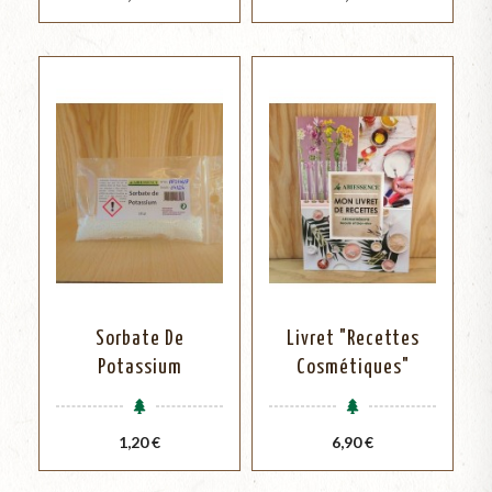
Sorbate De
Livret "Recettes
Potassium
Cosmétiques"
Prix
Prix
1,20 €
6,90 €