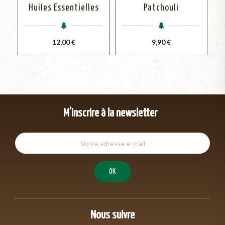
Huiles Essentielles
Patchouli
Prix
Prix
12,00 €
9,90 €
M'inscrire à la newsletter
Nous suivre