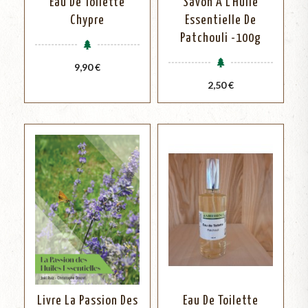
Eau De Toilette
Savon À L'Huile
Chypre
Essentielle De
Patchouli -100g
Prix
9,90 €
Prix
2,50 €
Livre La Passion Des
Eau De Toilette