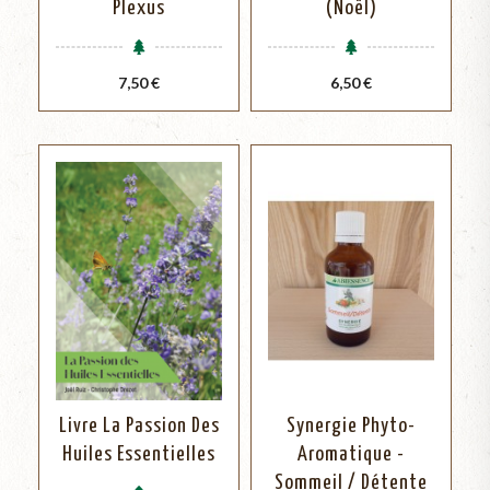
Plexus
(Noël)
Prix
Prix
7,50 €
6,50 €
Livre La Passion Des
Synergie Phyto-
Huiles Essentielles
Aromatique -
Sommeil / Détente