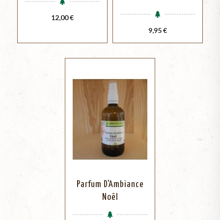
Prix
12,00 €
Prix
9,95 €
Parfum D'Ambiance
Noël