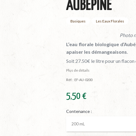
AUBÉPINE
Basiques
Les Eaux Florales
Photo n
L’eau florale biologique d’Aubé
apaiser les démangeaisons
.
Soit 27.50€ le litre pour un flaco
Plus de détails
Réf. :
EF-AU-0200
5,50 €
Contenance :