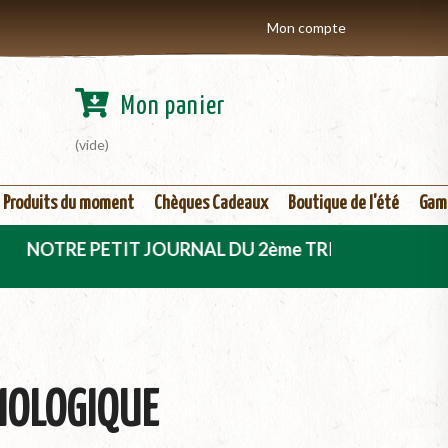
Mon compte
Mon panier
(vide)
Produits du moment
Chèques Cadeaux
Boutique de l'été
Gam
E PETIT JOURNAL DU 2ème TRIMESTRE 2026 EST DÈS A 
IOLOGIQUE