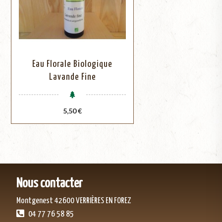
Eau Florale Biologique
Lavande Fine
Prix
5,50 €
Nous contacter
Montgenest 42600 VERRIÈRES EN FOREZ
04 77 76 58 85