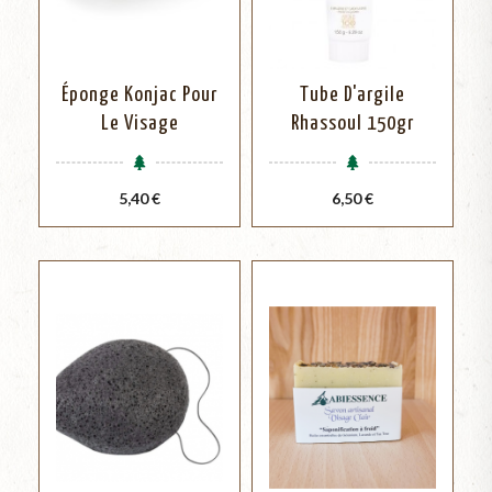
Éponge Konjac Pour
Tube D'argile
Le Visage
Rhassoul 150gr
Prix
Prix
5,40 €
6,50 €