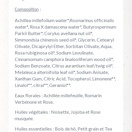
Composition
:
Achillea millefolium water*,Rosmarinus officinalis
water*, Rosa X damascena water*, Butyrospermum
Parkii Butter*, Corylus avellana nut oil*,
Simmondsia chinensis seed oil*, Glycerin, Cetearyl
Olivate, Dicaprylyl Ether,
Sorbitan Olivate, Aqua,
Rosa rubiginosa oil*, Sodium Levulinate,
Cinnamomum camphora linalooliferum wood oil*,
Sodium Benzoate, Citrus aurantium leaf/twig oil*,
Melaleuca alternifolia leaf oil*, Sodium Anisate,
Xanthan Gum, Citric Acid, Tocopherol, Limonene**,
Linalol**, citral**, Geraniol**.
Eaux florales : Achillée millefeuille, Romarin
Verbénone et Rose.
Huiles végétales : Noisette, Jojoba et Rose
musquée.
Huiles essentielles : Bois de hô, Petit grain et Tea