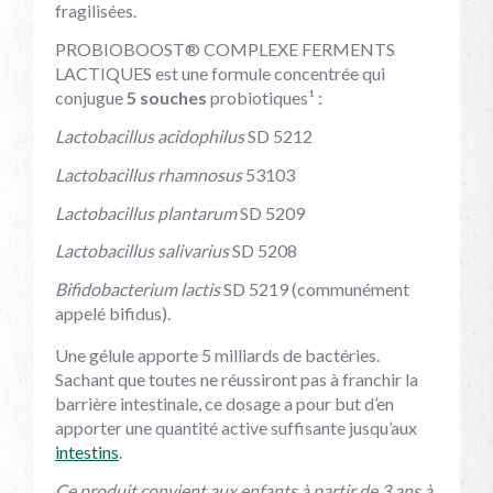
fragilisées.
PROBIOBOOST® COMPLEXE FERMENTS
LACTIQUES est une formule concentrée qui
conjugue
5 souches
probiotiques¹ :
Lactobacillus acidophilus
SD 5212
Lactobacillus rhamnosus
53103
Lactobacillus plantarum
SD 5209
Lactobacillus salivarius
SD 5208
Bifidobacterium lactis
SD 5219 (communément
appelé bifidus).
Une gélule apporte 5 milliards de bactéries.
Sachant que toutes ne réussiront pas à franchir la
barrière intestinale, ce dosage a pour but d’en
apporter une quantité active suffisante jusqu’aux
intestins
.
Ce produit convient aux enfants à partir de 3 ans à