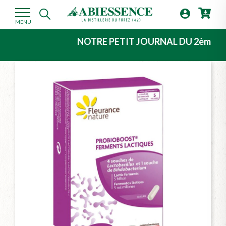

MENU
NOTRE PETIT JOURNAL DU 2ème TRIMESTR