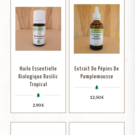
Huile Essentielle
Extrait De Pépins De
Biologique Basilic
Pamplemousse
Tropical
Prix
12,50 €
Prix
2,90 €