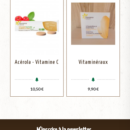
Acérola - Vitamine C
Vitaminéraux
Prix
Prix
10,50 €
9,90 €