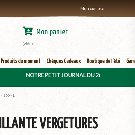
Mon compte
Mon panier
(vide)
Produits du moment
Chèques Cadeaux
Boutique de l'été
Gam
NOTRE PETIT JOURNAL DU 2ème TRIMESTRE 2026 EST
 - 100ML
EILLANTE VERGETURES