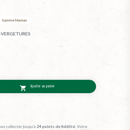
Gamme Maman
I-VERGETURES
Ajouter au panier

ez collecter jusqu'à
24
points de fidélité
. Votre