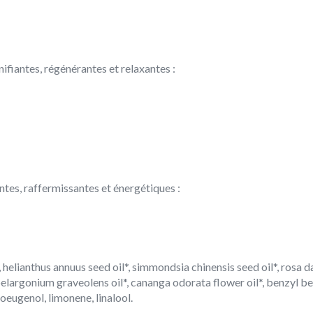
ifiantes, régénérantes et relaxantes :
ntes, raffermissantes et énergétiques :
, helianthus annuus seed oil*, simmondsia chinensis seed oil*, rosa 
*, pelargonium graveolens oil*, cananga odorata flower oil*, benzyl be
isoeugenol, limonene, linalool.