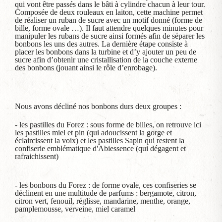
qui vont être passés dans le bâti à cylindre chacun à leur tour.
Composée de deux rouleaux en laiton, cette machine permet
de réaliser un ruban de sucre avec un motif donné (forme de
bille, forme ovale …). Il faut attendre quelques minutes pour
manipuler les rubans de sucre ainsi formés afin de séparer les
bonbons les uns des autres. La dernière étape consiste à
placer les bonbons dans la turbine et d’y ajouter un peu de
sucre afin d’obtenir une cristallisation de la couche externe
des bonbons (jouant ainsi le rôle d’enrobage).
Nous avons décliné nos bonbons durs deux groupes :
- les pastilles du Forez : sous forme de billes, on retrouve ici
les pastilles miel et pin (qui adoucissent la gorge et
éclaircissent la voix) et les pastilles Sapin qui restent la
confiserie emblématique d'Abiessence (qui dégagent et
rafraichissent)
- les bonbons du Forez : de forme ovale, ces confiseries se
déclinent en une multitude de parfums : bergamote, citron,
citron vert, fenouil, réglisse, mandarine, menthe, orange,
pamplemousse, verveine, miel caramel