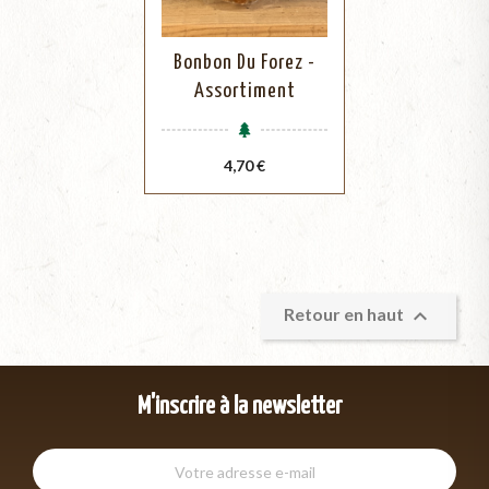
Bonbon Du Forez -
Assortiment
Prix
4,70 €

Retour en haut
M'inscrire à la newsletter