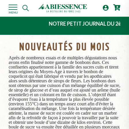

MENU
NOTRE PETIT JOURNAL DU 2ème TRIM
NOUVEAUTÉS DU MOIS
Après de nombreux essais et de multiples dégustations nous
avons enfin finalisé notre gamme de bonbons durs. Ces
confiseries appartiennent à la famille des sucres cuits et tirent
leurs origines du Moyen-Age à travers le bonbon de
coquelicot qui était fabriqué et vendu par les apothicaires
alors seuls détenteurs de sirops de fleurs. Les bonbons durs
sont obtenus par une cuisson d'un mélange équilibré de sucre,
de sirop de glucose et d’eau auquel est ajouté un arôme (huile
essentielle) et un colorant en fin de cuisson. L’objectif étant
d’évaporer l'eau à la température la plus élevée possible
(environ 155°C) dans un temps assez court afin d'éviter la
caramélisation du mélange. Une fois la température désirée
atteinte, la masse de sucre est coulée en cadre sur un marbre
afin de la refroidir de façon à pouvoir la travailler par la suite
et obtenir une boule d’une dizaine de kilos environ. Cette
boule de sucre va ensuite être détaillée en plusieurs morceaux