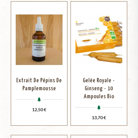
Extrait De Pépins De
Gelée Royale -
Pamplemousse
Ginseng - 10
Ampoules Bio
Prix
12,50 €
Prix
13,70 €