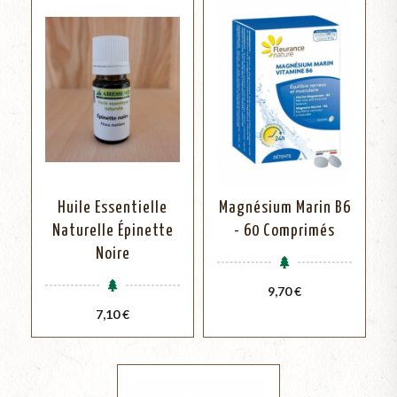
Huile Essentielle
Magnésium Marin B6
Naturelle Épinette
- 60 Comprimés
Noire
Prix
9,70 €
Prix
7,10 €